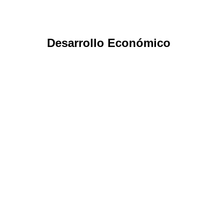
Desarrollo Económico
Potenciando la Inversión y la
Innovación: Reformas Destacadas en
la Ley de Servicios Internacionales
Noticias