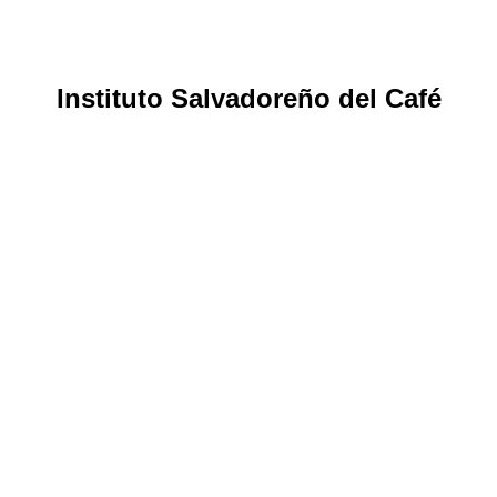
Instituto Salvadoreño del Café
Ley del Instituto Salvadoreño del Café
impulsará la Producción Cafetalera
Noticias
By
Sobre el Equipo Legal y Contable de Interbiznet
4 de septiembre de 2023