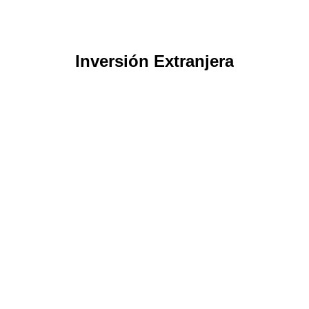
Inversión Extranjera
Potenciando la Inversión y la
Innovación: Reformas Destacadas en
la Ley de Servicios Internacionales
Noticias