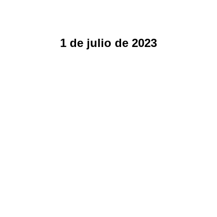
1 de julio de 2023
Nuevo Sistema de Planilla Única
(SPU) en El Salvador
Empresas en El Salvador - Guias - Actualizaciones
By
Sobre el Equipo Legal y Contable de Interbiznet
1 de julio de 2023