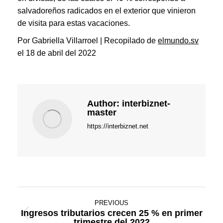
salvadoreños radicados en el exterior que vinieron
de visita para estas vacaciones.
Por Gabriella Villarroel | Recopilado de
elmundo.sv
el 18 de abril del 2022
Author:
interbiznet-
master
https://interbiznet.net
Post
PREVIOUS
navigation
Ingresos tributarios crecen 25 % en primer
Previous
trimestre del 2022