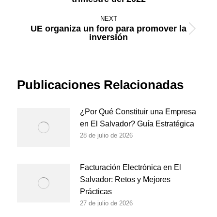
post:
NEXT
UE organiza un foro para promover la
Next
inversión
post:
Publicaciones Relacionadas
¿Por Qué Constituir una Empresa
en El Salvador? Guía Estratégica
28 de julio de 2026
Facturación Electrónica en El
Salvador: Retos y Mejores
Prácticas
27 de julio de 2026