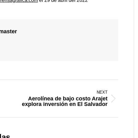
prensagrafica.com
el 29 de abril del 2022
-master
NEXT
Aerolínea de bajo costo Arajet
Next
explora inversión en El Salvador
post:
das