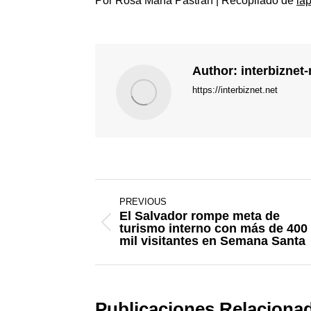
Por Rosa María Pastrán | Recopilado de
la
Author:
interbiznet
https://interbiznet.net
Post
PREVIOUS
navigation
El Salvador rompe meta de
turismo interno con más de 400
Previous
mil visitantes en Semana Santa
post:
Publicaciones Relaciona