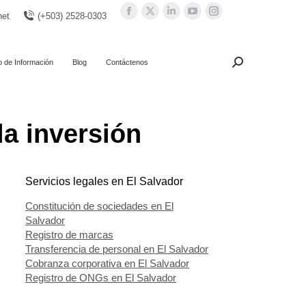
Facebook
X
Linkedin
YouTube
Instagram
net
(+503) 2528-0303
page
page
page
page
page
opens
opens
opens
opens
opens
in
in
in
in
in
o de Información
Blog
Contáctenos
Search:
Buscar
new
new
new
new
new
window
window
window
window
window
la inversión
Servicios legales en El Salvador
Constitución de sociedades en El
Salvador
Registro de marcas
Transferencia de personal en El Salvador
Cobranza corporativa en El Salvador
Registro de ONGs en El Salvador