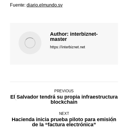
Fuente:
diario.elmundo.sv
Author:
interbiznet-
master
https://interbiznet.net
Post
PREVIOUS
navigation
El Salvador tendrá su propia infraestructura
Previous
blockchain
post:
NEXT
Hacienda inicia prueba piloto para emisión
Next
de la “factura electrónica”