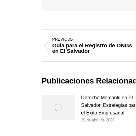
Post
PREVIOUS
navigation
Guía para el Registro de ONGs
Previous
en El Salvador
post:
Publicaciones Relaciona
Derecho Mercantil en El
Salvador: Estrategias par
el Éxito Empresarial
29 de abril de 2026