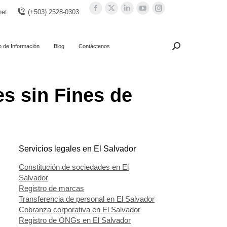
Facebook
X
Linkedin
YouTube
Instagram
net
(+503) 2528-0303
page
page
page
page
page
opens
opens
opens
opens
opens
in
in
in
in
in
o de Información
Blog
Contáctenos
Search:
Buscar
new
new
new
new
new
window
window
window
window
window
s sin Fines de
Servicios legales en El Salvador
Constitución de sociedades en El
Salvador
Registro de marcas
Transferencia de personal en El Salvador
Cobranza corporativa en El Salvador
Registro de ONGs en El Salvador