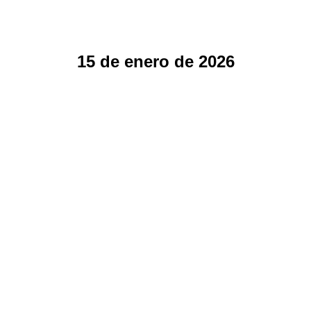
15 de enero de 2026
Ley Quincena 25 en El Salvador: Todo
lo que Debes Saber
Centro América
,
El Salvador
,
Noticias
By
Sobre el Equipo Legal y Contable de Interbiznet
15 de enero de 2026