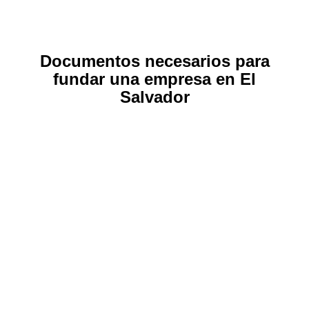
Documentos necesarios para
fundar una empresa en El
Salvador
Edificio Colabora ya es el mayor
espacio de co-working del país
Noticias
By
interbiznet-master
12 de noviembre de 2021