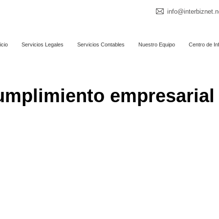
info@interbiznet.n
icio
Servicios Legales
Servicios Contables
Nuestro Equipo
Centro de In
mplimiento empresarial 