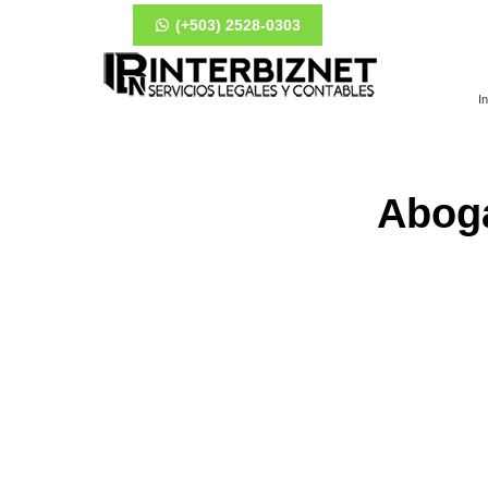
(+503) 2528-0303
In
Aboga