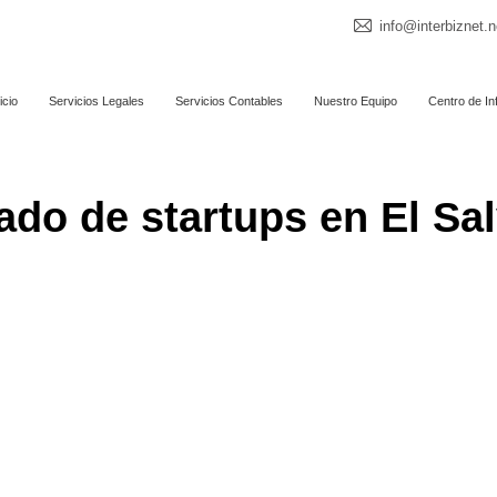
info@interbiznet.n
icio
Servicios Legales
Servicios Contables
Nuestro Equipo
Centro de In
do de startups en El Sa