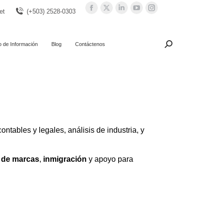
Facebook
X
Linkedin
YouTube
Instagram
et
(+503) 2528-0303
page
page
page
page
page
opens
opens
opens
opens
opens
in
in
in
in
in
o de Información
Blog
Contáctenos
Search:
Buscar
new
new
new
new
new
window
window
window
window
window
ntables y legales, análisis de industria, y
o de marcas
,
inmigración
y apoyo para
a?