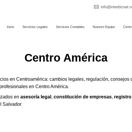
info@interbiznet.n
Inicio
Servicios Legales
Servicios Contables
Nuestro Equipo
Centr
Centro América
cios en Centroamérica: cambios legales, regulación, consejos co
profesionales en Centro América.
lizados en
asesoría legal
,
constitución de empresas
,
registr
El Salvador
n El Salvador y qué aspectos debo tener en cuent